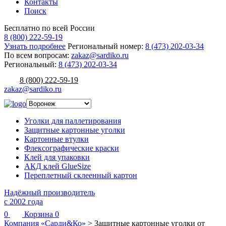
Контакты
Поиск
Бесплатно по всей России
8 (800) 222-59-19
Узнать подробнее
Региональный номер:
8 (473) 202-03-34
По всем вопросам:
zakaz@sardiko.ru
Региональный:
8 (473) 202-03-34
8 (800) 222-59-19
zakaz@sardiko.ru
Уголки для паллетирования
Защитные картонные уголки
Картонные втулки
Флексографические краски
Клей для упаковки
АКД клей GlueSize
Переплетный склеенный картон
Надёжный производитель
с 2002 года
0
Корзина
0
Компания «Сарди&Ко»
>
Защитные картонные уголки от