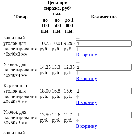
Цена при
тираже, руб/
п.м.
Товар
Количество
до
до
до 1
100
500
000
п.м.
п.м.
п.м.
Защитный
уголок для
10.73
10.01
9.295
паллетирования
руб
.
руб.
руб.
40x40x3 мм
В корзину
Уголок для
14.25
13.3
12.35
паллетирования
руб
.
руб.
руб.
40x40x4 мм
В корзину
Картонный
уголок для
18.00
16.8
15.6
паллетирования
руб
.
руб.
руб.
40x40x5 мм
В корзину
Уголок для
13.50
12.6
11.7
паллетирования
руб
.
руб.
руб.
50x50x3 мм
В корзину
Защитный