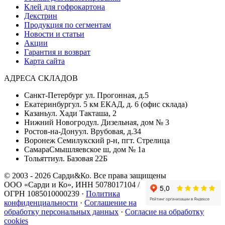
Клей для гофрокартона
Декстрин
Продукция по сегментам
Новости и статьи
Акции
Гарантия и возврат
Карта сайта
АДРЕСА СКЛАДОВ
Санкт-Петербург
ул. Прогонная, д.5
Екатеринбург
ул. 5 км ЕКАД, д. 6 (офис склада)
Казань
ул. Хади Такташа, 2
Нижний Новогрод
ул. Дизельная, дом № 3
Ростов-на-Дону
ул. Врубовая, д.34
Воронеж
Семилукский р-н, пгт. Стрелица
Самара
Смышляевское ш, дом № 1а
Тольятти
ул. Базовая 22Б
© 2003 - 2026 Сарди&Ко. Все права защищены
ООО «Сарди и Ко», ИНН 5078017104 /
ОГРН 1085010000239 ·
Политика
конфиденциальности
·
Соглашение на
обработку персональных данных
·
Согласие на обработку
cookies