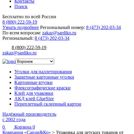
Контакты
Поиск
Бесплатно по всей России
8 (800) 222-59-19
Узнать подробнее
Региональный номер:
8 (473) 202-03-34
По всем вопросам:
zakaz@sardiko.ru
Региональный:
8 (473) 202-03-34
8 (800) 222-59-19
zakaz@sardiko.ru
Уголки для паллетирования
Защитные картонные уголки
Картонные втулки
Флексографические краски
Клей для упаковки
АКД клей GlueSize
Переплетный склеенный картон
Надёжный производитель
с 2002 года
0
Корзина
0
Компания «Сарди&Ко»
>
Упаковка для детских товаров от