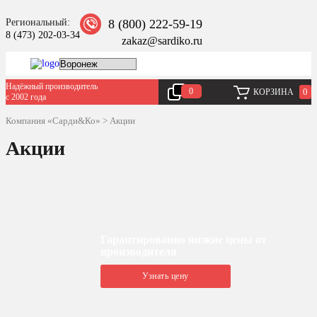
Региональный:
8 (800) 222-59-19
8 (473) 202-03-34
zakaz@sardiko.ru
Надёжный производитель
0
0
КОРЗИНА
с 2002 года
Компания «Сарди&Ко»
>
Акции
Акции
Гарантированно низкие цены от
производителя
Узнать цену